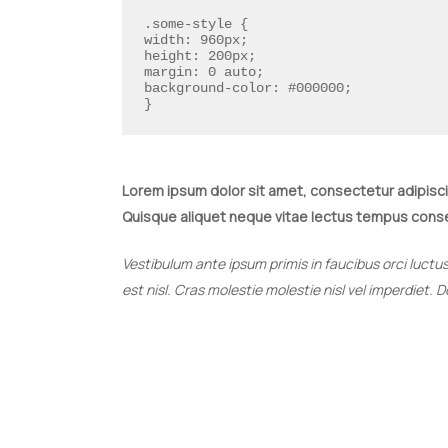
.some-style {
width: 960px;
height: 200px;
margin: 0 auto;
background-color: #000000;
}
Lorem ipsum dolor sit amet, consectetur adipiscing
Quisque aliquet neque vitae lectus tempus consect
Vestibulum ante ipsum primis in faucibus orci luctus
est nisl. Cras molestie molestie nisl vel imperdiet. 