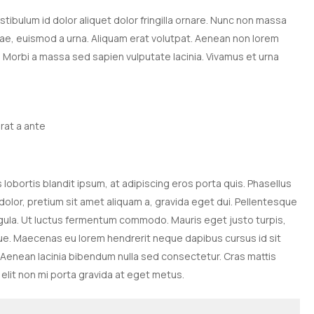
tibulum id dolor aliquet dolor fringilla ornare. Nunc non massa
ae, euismod a urna. Aliquam erat volutpat. Aenean non lorem
. Morbi a massa sed sapien vulputate lacinia. Vivamus et urna
erat a ante
s lobortis blandit ipsum, at adipiscing eros porta quis. Phasellus
 dolor, pretium sit amet aliquam a, gravida eget dui. Pellentesque
igula. Ut luctus fermentum commodo. Mauris eget justo turpis,
stique. Maecenas eu lorem hendrerit neque dapibus cursus id sit
 Aenean lacinia bibendum nulla sed consectetur. Cras mattis
lit non mi porta gravida at eget metus.