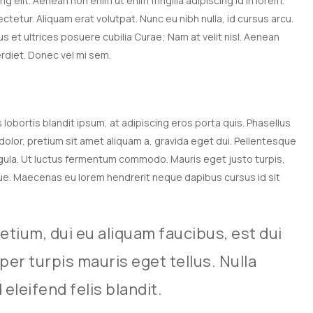
 elit. Aenean non enim ut enim fringilla adipiscing id in lorem.
etur. Aliquam erat volutpat. Nunc eu nibh nulla, id cursus arcu.
us et ultrices posuere cubilia Curae; Nam at velit nisl. Aenean
erdiet. Donec vel mi sem.
s lobortis blandit ipsum, at adipiscing eros porta quis. Phasellus
 dolor, pretium sit amet aliquam a, gravida eget dui. Pellentesque
igula. Ut luctus fermentum commodo. Mauris eget justo turpis,
stique. Maecenas eu lorem hendrerit neque dapibus cursus id sit
retium, dui eu aliquam faucibus, est dui
per turpis mauris eget tellus. Nulla
leifend felis blandit.