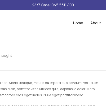
24/7 Care: 045 5311 400
Home
About
thought
us non. Morbi tristique, mauris eu imperdiet bibendum, velit diam
risus diam, porttitor vitae ultrices quis, dapibus id dolor. Morbi
lamcorper eros eget luctus. Nulla eget porttitor libero.