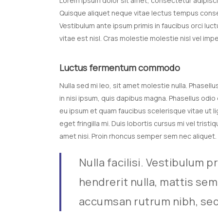
Lorem ipsum dolor sit amet, consectetur adipiscing
Quisque aliquet neque vitae lectus tempus consect
Vestibulum ante ipsum primis in faucibus orci luct
vitae est nisl. Cras molestie molestie nisl vel imp
Luctus fermentum commodo
Nulla sed mi leo, sit amet molestie nulla. Phasellu
in nisi ipsum, quis dapibus magna. Phasellus odio
eu ipsum et quam faucibus scelerisque vitae ut l
eget fringilla mi. Duis lobortis cursus mi vel tri
amet nisi. Proin rhoncus semper sem nec aliquet.
Nulla facilisi. Vestibulum p
hendrerit nulla, mattis sem
accumsan rutrum nibh, sed e