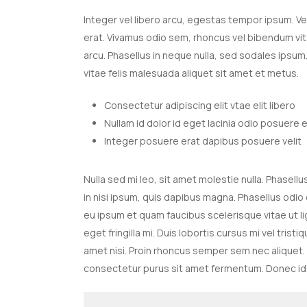
Integer vel libero arcu, egestas tempor ipsum. Ves
erat. Vivamus odio sem, rhoncus vel bibendum vit
arcu. Phasellus in neque nulla, sed sodales ipsum
vitae felis malesuada aliquet sit amet et metus.
Consectetur adipiscing elit vtae elit libero
Nullam id dolor id eget lacinia odio posuere 
Integer posuere erat dapibus posuere velit
Nulla sed mi leo, sit amet molestie nulla. Phasellu
in nisi ipsum, quis dapibus magna. Phasellus odio
eu ipsum et quam faucibus scelerisque vitae ut l
eget fringilla mi. Duis lobortis cursus mi vel tri
amet nisi. Proin rhoncus semper sem nec aliquet.
consectetur purus sit amet fermentum. Donec id e