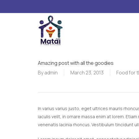
Skip
to
main
content
Hit enter to search or ESC to close
Amazing post with all the goodies
By
admin
March 23, 2013
Food for 
In varius varius justo, eget ultrices mauris rhonc
iaculis velit, in ornare massa enim at lorem. Etiam 
venenatis lacinia rhoncus. Vestibulum tincidunt ul